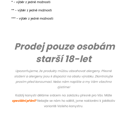
* - výběr z jedné možnosti
** - výběr z jedné možnosti
*** - výběr z jedné možnosti
Prodej pouze osobám
starší 18-let
Upozorňujeme, že produkty můžou obsahovat alergeny. Přesné
složení a alergeny jsou k dispozici na obalu výrobku. Zkontrolujte
prosím před konzumací. Nebo nám napište a my Vám všechno
zjistíme!
Každý kanystr děláme srdcem na zakázku přesně pro Vás. Máte
speciální přání
?
Nebojte se nám ho sdělit, jsme nakloněni k jakékoliv
variantě Vašeho kanystru.