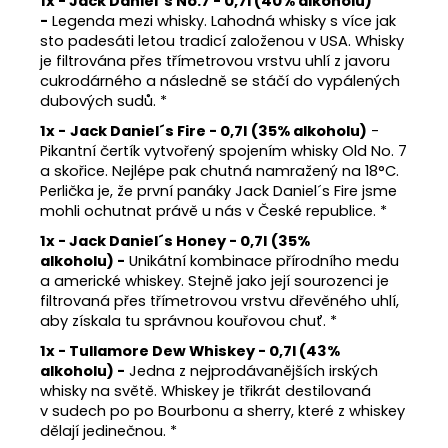
1x - Jack
Daniel´s
No.7 - 0,7l
(40% alkoholu)
-
Legenda mezi whisky. Lahodná whisky s více jak
sto padesáti letou tradicí založenou v USA. Whisky
je filtrována přes třímetrovou vrstvu uhlí z javoru
cukrodárného a následně se stáčí do vypálených
dubových sudů. *
1x -
Jack Daniel´s Fire
- 0,7l
(35% alkoholu)
-
Pikantní čertík vytvořený spojením whisky Old No. 7
a skořice. Nejlépe pak chutná namražený na 18°C.
Perlička je, že první panáky Jack Daniel´s Fire jsme
mohli ochutnat právě u nás v České republice. *
1x - Jack Daniel´s Honey - 0,7l
(35%
alkoholu) -
Unikátní kombinace přírodního medu
a americké whiskey. Stejně jako její sourozenci je
filtrovaná přes třímetrovou vrstvu dřevěného uhlí,
aby získala tu správnou kouřovou chuť. *
1x - Tullamore Dew Whiskey
- 0,7l
(43%
alkoholu) -
Jedna z nejprodávanějších irských
whisky na světě. Whiskey je třikrát destilovaná
v sudech po po Bourbonu a sherry, které z whiskey
dělají jedinečnou. *