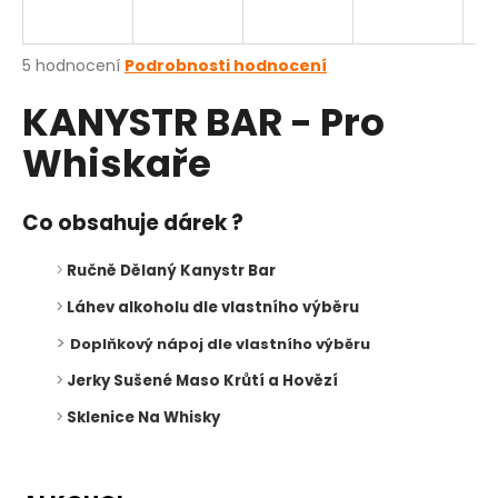
a
j
Průměrné
5 hodnocení
Podrobnosti hodnocení
í
hodnocení
KANYSTR BAR - Pro
produktu
t
je
?
Whiskaře
5,0
z
5
hvězdiček.
Co obsahuje dárek ?
HLEDAT
>
Ručně Dělaný Kanystr Bar
>
Láhev alkoholu dle vlastního výběru
>
Doplňkový nápoj
dle vlastního výběru
>
Jerky Sušené Maso Krůtí a Hovězí
>
Sklenice Na Whisky