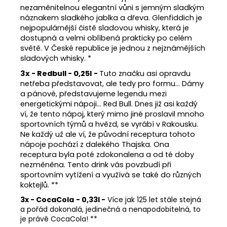
nezaměnitelnou elegantní vůni s jemným sladkým
náznakem sladkého jablka a dřeva. Glenfiddich je
nejpopulárnější čistě sladovou whisky, která je
dostupná a velmi oblíbená prakticky po celém
světě. V České republice je jednou z nejznámějších
sladových whisky. *
3x - Redbull - 0,25l
-
Tuto značku asi opravdu
netřeba představovat, ale tedy pro formu… Dámy
a pánové, představujeme legendu mezi
energetickými nápoji… Red Bull. Dnes již asi každý
ví, že tento nápoj, který mimo jiné proslavil mnoho
sportovních týmů a hvězd, se vyrábí v Rakousku.
Ne každý už ale ví, že původní receptura tohoto
nápoje pochází z dalekého Thajska. Ona
receptura byla poté zdokonalena a od té doby
nezměněna. Tento drink vás povzbudí při
sportovním vytížení a využívá se také do různých
koktejlů. **
3x - CocaCola
- 0,33l -
Více jak 125 let stále stejná
a pořád dokonalá, jedinečná a nenapodobitelná, to
je právě CocaCola! **