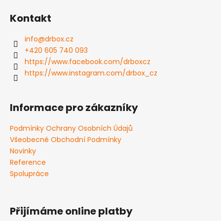
á
Kontakt
p
a
info
@
drbox.cz
t
+420 605 740 093
í
https://www.facebook.com/drboxcz
https://www.instagram.com/drbox_cz
Informace pro zákazníky
Podmínky Ochrany Osobních Údajů
Všeobecné Obchodní Podmínky
Novinky
Reference
Spolupráce
Přijímáme online platby