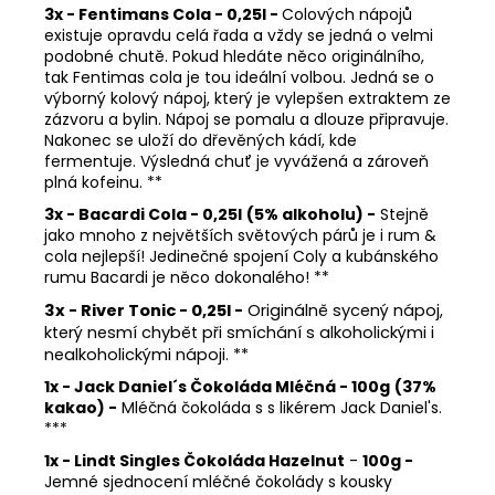
3x - Fentimans Cola - 0,25l -
Colových nápojů
existuje opravdu celá řada a vždy se jedná o velmi
podobné chutě. Pokud hledáte něco originálního,
tak Fentimas cola je tou ideální volbou. Jedná se o
výborný kolový nápoj, který je vylepšen extraktem ze
zázvoru a bylin. Nápoj se pomalu a dlouze připravuje.
Nakonec se uloží do dřevěných kádí, kde
fermentuje. Výsledná chuť je vyvážená a zároveň
plná kofeinu. **
3x - Bacardi Cola - 0,25l
(5% alkoholu) -
Stejně
jako mnoho z největších světových párů je i rum &
cola nejlepší! Jedinečné spojení Coly a kubánského
rumu Bacardi je něco dokonalého! **
3x - River Tonic - 0,25l
-
Originálně sycený nápoj,
který nesmí chybět při smíchání s alkoholickými i
nealkoholickými nápoji. **
1x - Jack Daniel´s Čokoláda Mléčná - 100g
(37%
kakao) -
Mléčná čokoláda s s likérem Jack Daniel's.
***
1x - Lindt Singles Čokoláda Hazelnut
-
100g
-
Jemné sjednocení mléčné čokolády s kousky