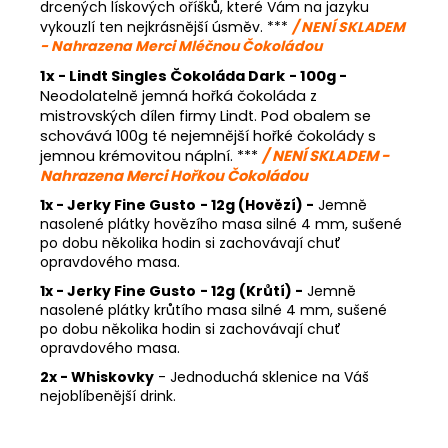
drcených lískových oříšků, které Vám na jazyku
vykouzlí ten nejkrásnější úsměv. ***
/ NENÍ SKLADEM
- Nahrazena Merci Mléčnou Čokoládou
1x -
Lindt Singles Čokoláda Dark
- 100g
-
Neodolatelně jemná hořká čokoláda z
mistrovských dílen firmy Lindt. Pod obalem se
schovává 100g té nejemnější hořké čokolády s
jemnou krémovitou náplní. ***
/ NENÍ SKLADEM -
Nahrazena Merci Hořkou Čokoládou
1x - Jerky Fine Gusto
- 12g
(Hovězí) -
Jemně
nasolené plátky hovězího masa silné 4 mm, sušené
po dobu několika hodin si zachovávají chuť
opravdového masa.
1x - Jerky Fine Gusto
- 12g
(Krůtí) -
Jemně
nasolené plátky krůtího masa silné 4 mm, sušené
po dobu několika hodin si zachovávají chuť
opravdového masa.
2x - Whiskovky
- Jednoduchá sklenice na Váš
nejoblíbenější drink.