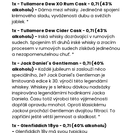
1x - Tullamore Dew XO Rum Cask
- 0,7l
(43%
alkoholu) -
Dáma mezi whisky. Jedinečné spojení
krémového sladu, vyváženosti dubu a svěžích
jablek. *
1x - Tullamore Dew Cider Cask
- 0,7l
(43%
alkoholu) -
Irská whisky dozrávající v rumových
sudech. Spojením tří druhů irské whisky a zracím
procesem v rumových sudech získává jedinečnou
a nezapomenutelnou chuť. *
1x - Jack Daniel´s Gentleman
- 0,7l
(40%
alkoholu) -
Každé jubileum si zaslouží něco
speciálního, že? Jack Daniel's Gentleman je
limitovaná edice k 30. výročí této legendární
whiskey. Whiskey je s lehkou dávkou nadsázky
inspirována legendárními hodinkami Jacka
Daniela. Času totiž výrobci této výjimečnosti
dopřáli opravdu mnohot. Oproti klasickému
Jackovi prochází Gentleman dvojitou filtrací. To
zapříčiní ještě větší jemnost a sladkost. *
1x - Glenfiddich 18yo
- 0,7l
(40% alkoholu)
-
Glenfiddich 18y má svou typickou