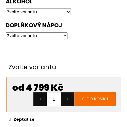
ALKOHOL
DOPLŇKOVÝ NÁPOJ
Zvolte variantu
od
4 799 Kč
Měrná
DO KOŠÍKU
cena:
Zeptat se